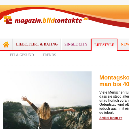
LIEBE, FLIRT & DATING
SINGLE CITY
NEW
LIFESTYLE
FIT & GESUND
TRENDS
Montagsko
man bis 40
Viele Menschen tun
dass sie stetig äl
unaufhörlich voran
Geburtstag wird oft
jedoch auch mit ei
gefiebert.
Artikel lesen >>