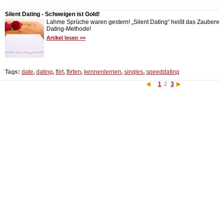
Silent Dating - Schweigen ist Gold!
Lahme Sprüche waren gestern! „Silent Dating“ heißt das Zauberwo
Dating-Methode!
Artikel lesen >>
Tags:
date
,
dating
,
flirt
,
flirten
,
kennenlernen
,
singles
,
speeddating
1
2
3