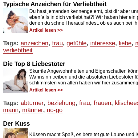
Typische Anzeichen für Verliebtheit
Du hast jemanden kennengelernt, bist dir aber unsi
ebenfalls in dich verliebt hat?! Wir haben hier ein
denen du schnell herausfindest, ob es auch bei ihm
Artikel lesen >>
Tags:
anzeichen
,
frau
,
gefühle
,
interesse
,
liebe
,
verliebtheit
Die Top 8 Liebestöter
Skurrile Angewohnheiten und Eigenschaften könn
Wahnsinn treiben und die absoluten Liebestöter f
schlimmsten von allen haben wir hier zusammeng
Artikel lesen >>
Tags:
abturner
,
beziehung
,
frau
,
frauen
,
klischee
mann
,
männer
,
no-go
Der Kuss
Küssen macht Spaß, es bereitet gute Laune und i