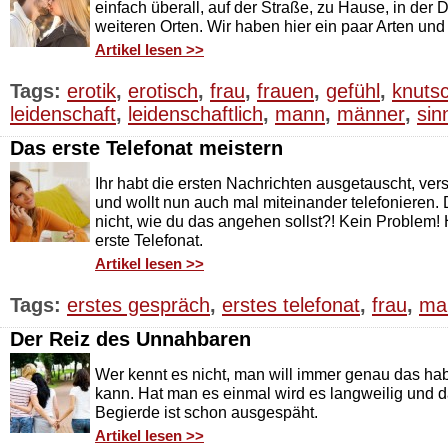
einfach überall, auf der Straße, zu Hause, in der 
weiteren Orten. Wir haben hier ein paar Arten und
Artikel lesen >>
Tags:
erotik
,
erotisch
,
frau
,
frauen
,
gefühl
,
knuts
leidenschaft
,
leidenschaftlich
,
mann
,
männer
,
sin
Das erste Telefonat meistern
Ihr habt die ersten Nachrichten ausgetauscht, vers
und wollt nun auch mal miteinander telefonieren. 
nicht, wie du das angehen sollst?! Kein Problem! H
erste Telefonat.
Artikel lesen >>
Tags:
erstes gespräch
,
erstes telefonat
,
frau
,
ma
Der Reiz des Unnahbaren
Wer kennt es nicht, man will immer genau das h
kann. Hat man es einmal wird es langweilig und d
Begierde ist schon ausgespäht.
Artikel lesen >>