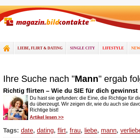
LIEBE, FLIRT & DATING
SINGLE CITY
LIFESTYLE
NEW
Ihre Suche nach "
Mann
" ergab fo
Richtig flirten – Wie du SIE für dich gewinnst
Du hast sie gefunden: die Eine, die Richtige für d
du überzeugt. Wir zeigen dir, wie du auch sie dav
Richtige bist!
Artikel lesen >>
Tags:
date
,
dating
,
flirt
,
frau
,
liebe
,
mann
,
verlieb