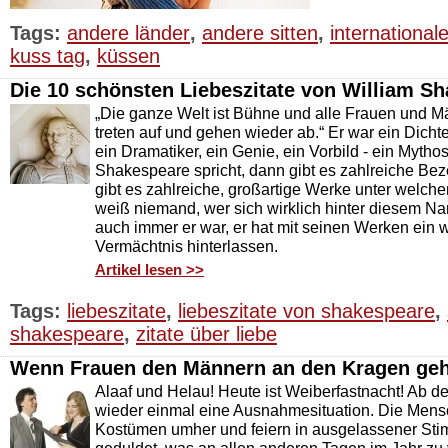
Tags:
andere länder
,
andere sitten
,
international
kuss tag
,
küssen
Die 10 schönsten Liebeszitate von William S
„Die ganze Welt ist Bühne und alle Frauen und Mä
treten auf und gehen wieder ab.“ Er war ein Dichte
ein Dramatiker, ein Genie, ein Vorbild - ein Myt
Shakespeare spricht, dann gibt es zahlreiche Be
gibt es zahlreiche, großartige Werke unter welch
weiß niemand, wer sich wirklich hinter diesem N
auch immer er war, er hat mit seinen Werken ein 
Vermächtnis hinterlassen.
Artikel lesen >>
Tags:
liebeszitate
,
liebeszitate von shakespeare
,
shakespeare
,
zitate über liebe
Wenn Frauen den Männern an den Kragen ge
Alaaf und Helau! Heute ist Weiberfastnacht! Ab d
wieder einmal eine Ausnahmesituation. Die Mensc
Kostümen umher und feiern in ausgelassener Sti