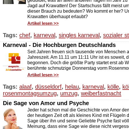
geduldet, was an allen anderen Tagen im Jahr zu 
Jagd auf Krawatten! Der Startschuss fällt meist u
dieser Brauch zu bedeuten? Wo kommt er her? Un
Krawatten überhaupt erlaubt?
Artikel lesen >>
Tags:
chef
,
karneval
,
singles karneval
,
sozialer s
Karneval - Die Hochburgen Deutschlands
Seit Jahren freuen sich tausende von Menschen a
Jahreszeit. Am 11.11 um 11:11 Uhr ist es soweit, d
begonnen. Doch die größte Party startet erst ab W
berühmte schmutzige Donnerstag vorm Rosenmo
Artikel lesen >>
Tags:
alaaf
,
düsseldorf
,
helau
,
karneval
,
kölle
,
kö
rosenmontagsumzug
,
umzug
,
weiberfastnacht
Die Sage von Amor und Psyche
Jeder hat schon mal die Geschichte von Amor dem 
der heutigen Zeit oft als kleines Kind mit Flügeln d
Sage über ihn und seine Geliebte Psyche fast völli
Meinung, dass eine Sage wie diese nicht vergess