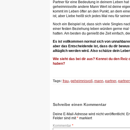
Partner für eine Bedeutung in deinem Leben hat 
geheimnisvolle andere Mann Wert ist deine eigen
kommt im Leben öfter an den Punkt, an dem eine 
ist, aber Liebe heißt sich jedes Mal neu für sein
Noch ein Beispiel ist, dass sich viele Singles n
einer festen Beziehung leben würden gerne mal w
hatten. Am besten du genießt die Zeit einfach, d
Es ist vollkommen normal sich von unnahbaren
aber das Entscheidende ist, dass du dir bewu
alltäglich werden wird. Also schätze dein Leben
Wie sieht das bei dir aus? Kennst du den Reiz
haben?
Tags:
frau
,
geheimnisvoll
,
mann
,
partner
,
partner
Schreibe einen Kommentar
Deine E-Mail-Adresse wird nicht veröffentlicht.
Er
Felder sind mit
*
markiert
Kommentar
*