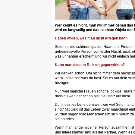
Wer kennt es nicht, man will immer genau das
wird es langweilig und das nächste Objekt der
Haben wollen, was man nicht kriegen kann
Seien es die schönen glatten Haare der Freundin
geheimnisvolle Person von letzter Nacht. Egal,
was unnahbar erscheint und wir nicht einfach h
Kann man diesem Reiz entgegenwirken?
Wir denken schon! Um nicht immer dem nachzujag
wertzuschätzen was du hast. Sei es auf dein Au
bezogen.
Nur, weil manche Frauen schöne lockige Haare ha
dass du weniger schön bist. Sei stolz auf dich!
Du findest es beneidenswert wie viel Geld manc
sind? Mit Geld ist das Leben zwar manchmal einf
würden sagen tolle Menschen um sich herum zu h
schon reich.
Wenn man lange mit einer Person zusammen ist
und interessanter sind als der Partner. Wenn es d