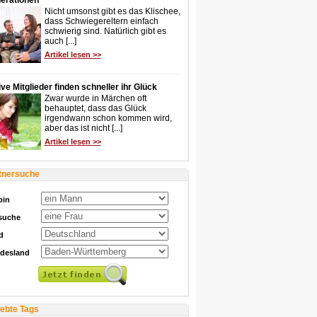
erationen
Nicht umsonst gibt es das Klischee,
dass Schwiegereltern einfach
schwierig sind. Natürlich gibt es
auch [...]
Artikel lesen >>
ve Mitglieder finden schneller ihr Glück
Zwar wurde in Märchen oft
behauptet, dass das Glück
irgendwann schon kommen wird,
aber das ist nicht [...]
Artikel lesen >>
tnersuche
bin
 suche
d
desland
iebte Tags