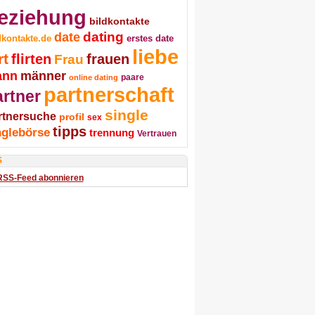
eziehung
bildkontakte
dating
date
dkontakte.de
erstes date
liebe
rt
flirten
frauen
Frau
ann
männer
online dating
paare
partnerschaft
artner
single
rtnersuche
profil
sex
tipps
nglebörse
trennung
Vertrauen
S
RSS-Feed abonnieren