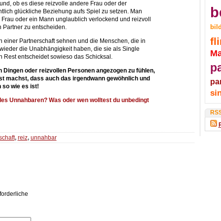
und, ob es diese reizvolle andere Frau oder der
b
tlich glückliche Beziehung aufs Spiel zu setzen. Man
Frau oder ein Mann unglaublich verlockend und reizvoll
bil
en Partner zu entscheiden.
fli
ach einer Partnerschaft sehnen und die Menschen, die in
ieder die Unabhängigkeit haben, die sie als Single
M
en Rest entscheidet sowieso das Schicksal.
p
 Dingen oder reizvollen Personen angezogen zu fühlen,
sst machst, dass auch das irgendwann gewöhnlich und
pa
 so wie es ist!
si
 des Unnahbaren? Was oder wen wolltest du unbedingt
RS
schaft
,
reiz
,
unnahbar
forderliche