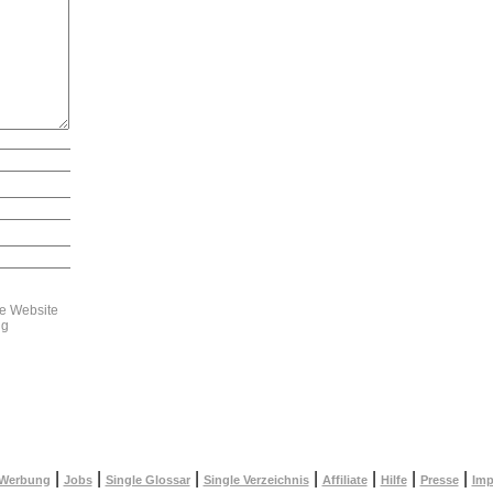
e Website
ng
|
|
|
|
|
|
|
Werbung
Jobs
Single Glossar
Single Verzeichnis
Affiliate
Hilfe
Presse
Im