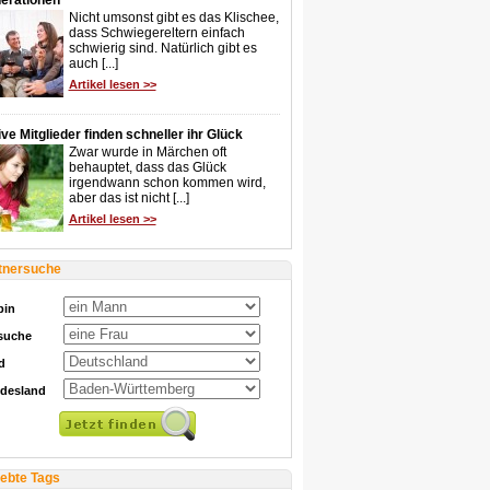
erationen
Nicht umsonst gibt es das Klischee,
dass Schwiegereltern einfach
schwierig sind. Natürlich gibt es
auch [...]
Artikel lesen >>
ve Mitglieder finden schneller ihr Glück
Zwar wurde in Märchen oft
behauptet, dass das Glück
irgendwann schon kommen wird,
aber das ist nicht [...]
Artikel lesen >>
tnersuche
bin
 suche
d
desland
iebte Tags