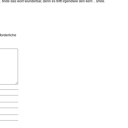
 finde das wort wunderbar, denn es trifft irgendwie den kern .. smile.
forderliche