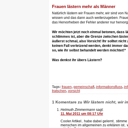
Frauen lästern mehr als Männer
Natürlich lästern wir Frauen mehr, wir sind von Na
wissen und das dann auch weiterzugeben. Fraue
das Hervorheben der Fehler anderer nur hervor
Wir möchten jetzt noch einmal betonen, dass l
schlimmes ist, aber die Grenze zwischen läste
äußerst schmal, also Vorsicht! Ihr solltet nicht 
keinen Fall verletzend werden, denkt immer d
so, wie ihr selbst behandelt werden möchtet!“
Was denkst ihr übers Lästern?
Tags:
frauen
,
gemeinschaft
,
informationsfluss
,
in
tratschen
,
vorsicht
1 Komentare zu
Wir lästern nicht, wir 
Helmuth Zimmermann
sagt:
11. Mai 2011 um 08:17 Uhr
Cooler Artikel.. habe dabei gelernt.. stimme
menschen im allgemeinen zu erklären ist.. 