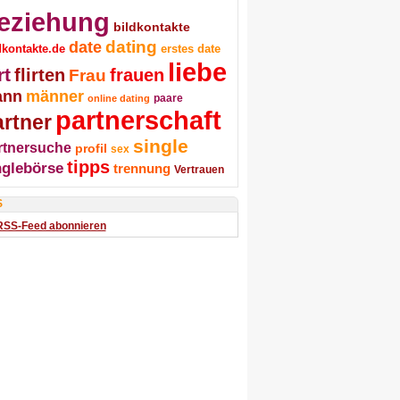
eziehung
bildkontakte
dating
date
dkontakte.de
erstes date
liebe
rt
flirten
frauen
Frau
ann
männer
online dating
paare
partnerschaft
artner
single
rtnersuche
profil
sex
tipps
nglebörse
trennung
Vertrauen
S
RSS-Feed abonnieren