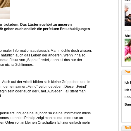
Gen
er trotzdem. Das Lästern gehört zu unseren
ir geben euch endlich die perfekten Entschuldigungen
Akti
 normaler Informationsaustausch. Man möchte doch wissen,
t natürlich auch das Leben der anderen. Wenn ihr also
eue Frisur von „Sophie“ redet, dann ist das nur der
lso nichts Schlimmes.
Par
 Auch auf der Arbeit bilden sich kleine Grüppchen und in
Ich 
Ein gemeinsamer „Feind“ verbindet eben. Dieser „Feind“
Ich
gin sein oder auch der Chef. Auf jeden Fall steht man
t.
Lan
Bun
pekuliert und jede neue, noch so kleine Information muss
limmes, denn im Prinzip zeigt man so nur Interesse an
Orten vor, in kleinen Ortschaften fällt nur einfach mehr
Bel