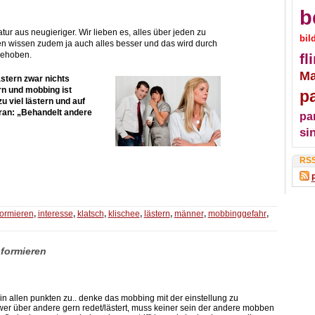
b
tur aus neugieriger. Wir lieben es, alles über jeden zu
bil
n wissen zudem ja auch alles besser und das wird durch
gehoben.
fli
M
ästern zwar nichts
rn und mobbing ist
p
zu viel lästern und auf
aran: „Behandelt andere
pa
si
RS
formieren
,
interesse
,
klatsch
,
klischee
,
lästern
,
männer
,
mobbinggefahr
,
informieren
 in allen punkten zu.. denke das mobbing mit der einstellung zu
wer über andere gern redet/lästert, muss keiner sein der andere mobben