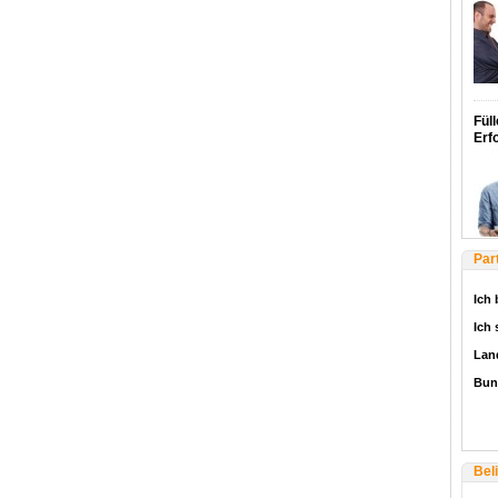
Füll
Erf
Par
Ich 
Ich
Lan
Bun
Bel