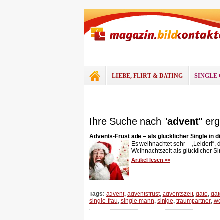
LIEBE, FLIRT & DATING
SINGLE 
Ihre Suche nach "
advent
" erg
Advents-Frust ade – als glücklicher Single in 
Es weihnachtet sehr – „Leider!“, 
Weihnachtszeit als glücklicher Sin
Artikel lesen >>
Tags:
advent
,
adventsfrust
,
adventszeit
,
date
,
dat
single-frau
,
single-mann
,
sinlge
,
traumpartner
,
we