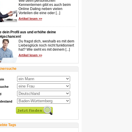
Wie beim persönlichen
Kennenlernen gibt es auch beim
Online Dating neben vielen
Vorteilen die eine oder [...]
Artikel lesen >>
e dein Profil aus und erhöhe deine
olgschancen!
Du fragst dich, weshalb es mit dem
Liebesglück noch nicht funktioniert
hat? Wie sieht es mit deinem [...]
Artikel lesen >>
tnersuche
bin
 suche
d
desland
iebte Tags