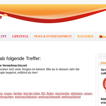
CITY
LIFESTYLE
NEWS & ENTERTAINMENT
RATGEBER
ab folgende Treffer:
Ähn
die Vorweihnachtszeit
denken sich viele Singles im Advent. Wie du in diesem Jahr die
Sich
gle begehst, erfährst du hier!
sol
en
,
essen
,
familie
,
fest der liebe
,
flirt
,
flirten
,
geschenke
,
glühwein
,
reisen
,
ihnachten
,
weihnachtsbaum
,
weihnachtsmarkt
,
weihnachtszeit
Bil
erk