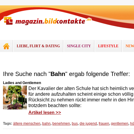
LIEBE, FLIRT & DATING
SINGLE CITY
LIFESTYLE
NEW
Ihre Suche nach "
Bahn
" ergab folgende Treffer:
Ladies and Gentlemen
Der Kavalier der alten Schule hat sich heimlich ve
für andere aufzuhalten scheint einige schon völlig
Rücksicht zu nehmen rückt immer mehr in den Hi
trotzdem beachten sollte:
Artikel lesen >>
Tags:
ältere menschen
,
bahn
,
benehmen
,
bus
,
die jugend
,
frauen
,
gentlemen
,
hö