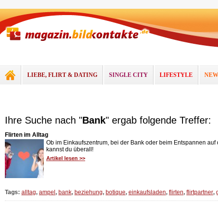
LIEBE, FLIRT & DATING
SINGLE CITY
LIFESTYLE
NEW
Ihre Suche nach "
Bank
" ergab folgende Treffer:
Flirten im Alltag
Ob im Einkaufszentrum, bei der Bank oder beim Entspannen auf de
kannst du überall!
Artikel lesen >>
Tags:
alltag
,
ampel
,
bank
,
beziehung
,
botique
,
einkaufsladen
,
flirten
,
flirtpartner
,