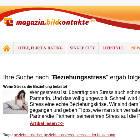
LIEBE, FLIRT & DATING
SINGLE CITY
LIFESTYLE
NEW
Ihre Suche nach "
Beziehungsstress
" ergab folg
Wenn Stress die Beziehung belastet
Wer gestresst ist, überträgt den Stress auch schne
Partnerin. Und das völlig ungewollt. Schnell wird
Stress eine echte Beziehungskrise. Wir sind de
gegangen und geben Tipps, wie man sich verhalte
Partner/die Partnerin seinen/ihren Stress auf die P
Artikel lesen >>
Tags:
beziehungskrise
,
beziehungsstress
,
stress in der beziehung