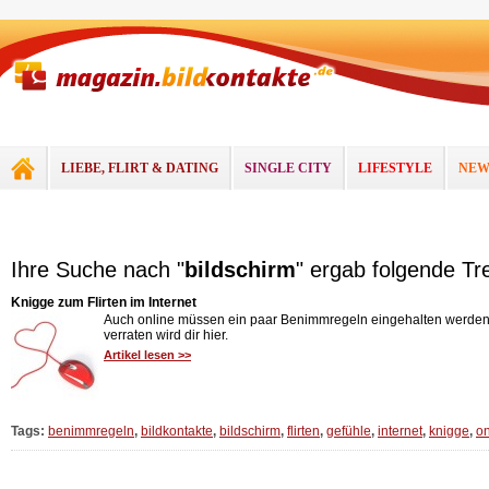
LIEBE, FLIRT & DATING
SINGLE CITY
LIFESTYLE
NEW
Ihre Suche nach "
bildschirm
" ergab folgende Tre
Knigge zum Flirten im Internet
Auch online müssen ein paar Benimmregeln eingehalten werden.
verraten wird dir hier.
Artikel lesen >>
Tags:
benimmregeln
,
bildkontakte
,
bildschirm
,
flirten
,
gefühle
,
internet
,
knigge
,
on