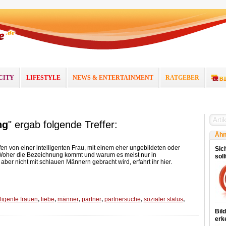
CITY
LIFESTYLE
NEWS & ENTERTAINMENT
RATGEBER
ng
" ergab folgende Treffer:
Ähn
en von einer intelligenten Frau, mit einem eher ungebildeten oder
Sich
Woher die Bezeichnung kommt und warum es meist nur in
sol
ber nicht mit schlauen Männern gebracht wird, erfahrt ihr hier.
lligente frauen
,
liebe
,
männer
,
partner
,
partnersuche
,
sozialer status
,
Bil
erk