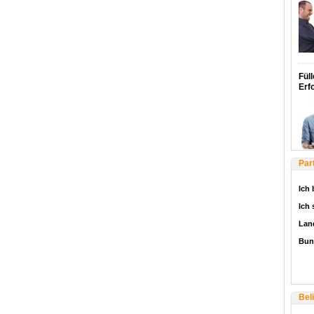
Füll
Erf
Par
Ich 
Ich
Lan
Bun
Bel