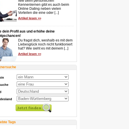
Wie beim persönlichen
Kennenlernen gibt es auch beim
Online Dating neben vielen
Vorteilen die eine oder [...]
Artikel lesen >>
e dein Profil aus und erhöhe deine
olgschancen!
Du fragst dich, weshalb es mit dem
Liebesglück noch nicht funktioniert
hat? Wie sieht es mit deinem [...]
Artikel lesen >>
tnersuche
bin
 suche
d
desland
iebte Tags