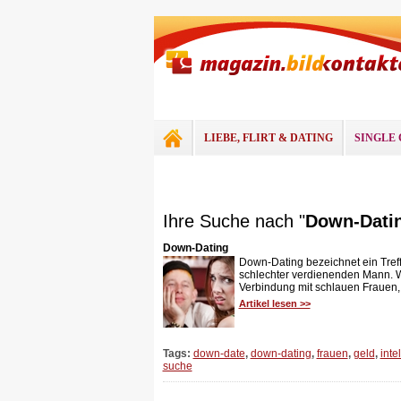
LIEBE, FLIRT & DATING
SINGLE 
Ihre Suche nach "
Down-Dati
Down-Dating
Down-Dating bezeichnet ein Treff
schlechter verdienenden Mann. 
Verbindung mit schlauen Frauen, a
Artikel lesen >>
Tags:
down-date
,
down-dating
,
frauen
,
geld
,
inte
suche