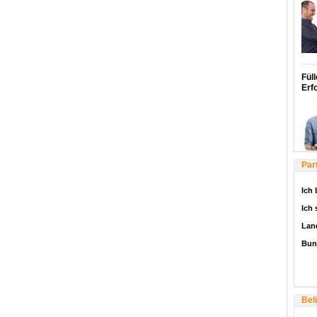
Füll
Erf
Par
Ich 
Ich
Lan
Bun
Bel