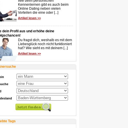
Wie beim persönlichen
Kennenlernen gibt es auch beim
Online Dating neben vielen
Vorteilen die eine oder [...]
Artikel lesen >>
e dein Profil aus und erhöhe deine
olgschancen!
Du fragst dich, weshalb es mit dem
Liebesglück noch nicht funktioniert
hat? Wie sieht es mit deinem [...]
Artikel lesen >>
tnersuche
bin
 suche
d
desland
iebte Tags