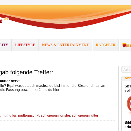
CITY
LIFESTYLE
NEWS & ENTERTAINMENT
RATGEBER
gab folgende Treffer:
Ähn
utter nervt
lle? Egal was du auch machst, du bist immer die Böse und hast an
Sich
ie Fassung bewahrt, erfährst du hier.
sol
nn
,
mutter
,
mutterinstinkt
,
schwiegermonster
,
schwiegermutter
Bil
erk