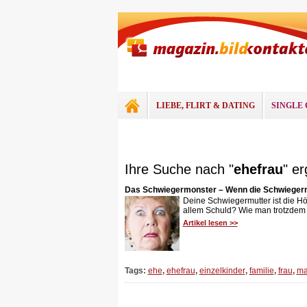
LIEBE, FLIRT & DATING
SINGLE 
Ihre Suche nach "
ehefrau
" er
Das Schwiegermonster – Wenn die Schwiegerm
Deine Schwiegermutter ist die Hö
allem Schuld? Wie man trotzdem d
Artikel lesen >>
Tags:
ehe
,
ehefrau
,
einzelkinder
,
familie
,
frau
,
ma