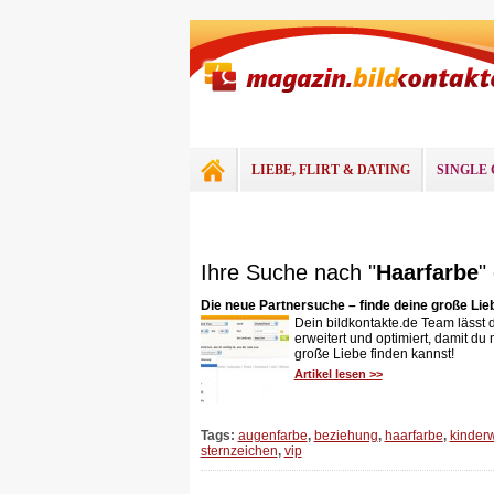
LIEBE, FLIRT & DATING
SINGLE 
Ihre Suche nach "
Haarfarbe
"
Die neue Partnersuche – finde deine große Liebe
Dein bildkontakte.de Team lässt 
erweitert und optimiert, damit du
große Liebe finden kannst!
Artikel lesen >>
Tags:
augenfarbe
,
beziehung
,
haarfarbe
,
kinder
sternzeichen
,
vip