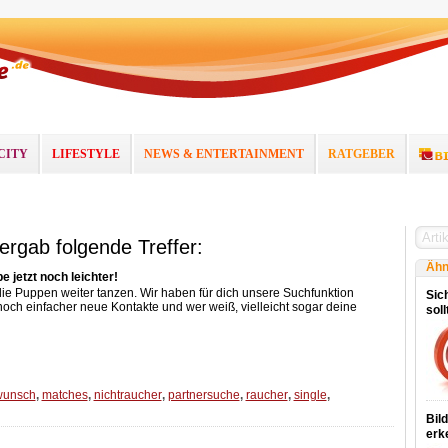
CITY
LIFESTYLE
NEWS & ENTERTAINMENT
RATGEBER
 ergab folgende Treffer:
Ähn
 jetzt noch leichter!
die Puppen weiter tanzen. Wir haben für dich unsere Suchfunktion
Sich
 noch einfacher neue Kontakte und wer weiß, vielleicht sogar deine
sol
wunsch
,
matches
,
nichtraucher
,
partnersuche
,
raucher
,
single
,
Bil
erk