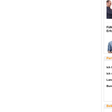
Füll
Erf
Par
Ich 
Ich
Lan
Bun
Bel