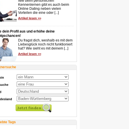
Wie beim persönlichen
Kennenlernen gibt es auch beim
Online Dating neben vielen
Vorteilen die eine oder [...]
Artikel lesen >>
e dein Profil aus und erhöhe deine
olgschancen!
Du fragst dich, weshalb es mit dem
Liebesglück noch nicht funktioniert
hat? Wie sieht es mit deinem [...]
Artikel lesen >>
tnersuche
bin
 suche
d
desland
iebte Tags