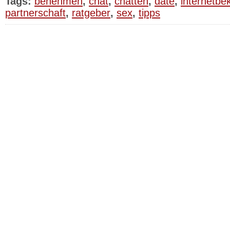
Tags:
benehmen
,
chat
,
chatten
,
date
,
internetbe
partnerschaft
,
ratgeber
,
sex
,
tipps