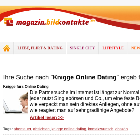
LIEBE, FLIRT & DATING
SINGLE CITY
LIFESTYLE
NEW
Ihre Suche nach "
Knigge Online Dating
" ergab 
Knigge fürs Online Dating
Die Partnersuche im Internet ist längst zur Normal
jeder nutzt Singlebörsen und Co., um eine feste 
wie verpackt man sein direktes Anliegen, ohne au
wie reagiert man auf sehr gradlinige Angebote?
Artikel lesen >>
Tags:
abenteuer
,
absichten
,
knigge online dating
,
kontaktwunsch
,
obszön