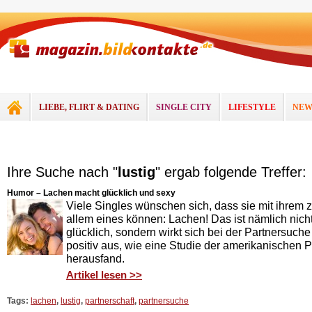
LIEBE, FLIRT & DATING
SINGLE CITY
LIFESTYLE
NEW
Ihre Suche nach "
lustig
" ergab folgende Treffer:
Humor – Lachen macht glücklich und sexy
Viele Singles wünschen sich, dass sie mit ihrem z
allem eines können: Lachen! Das ist nämlich nic
glücklich, sondern wirkt sich bei der Partnersuc
positiv aus, wie eine Studie der amerikanischen P
herausfand.
Artikel lesen >>
Tags:
lachen
,
lustig
,
partnerschaft
,
partnersuche