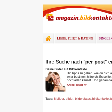
LIEBE, FLIRT & DATING
SINGLE 
Ihre Suche nach "
per post
" e
Deine Bilder auf Bildkontakte
Dir Tipps zu geben, wie du dich au
zwar bestimmt hilfreich. Es sollte
hochladen kannst. Und genau das 
Artikel lesen >>
Tags:
8 bilder
,
bilder
,
bilderstatus
,
bildkontakte
,
f