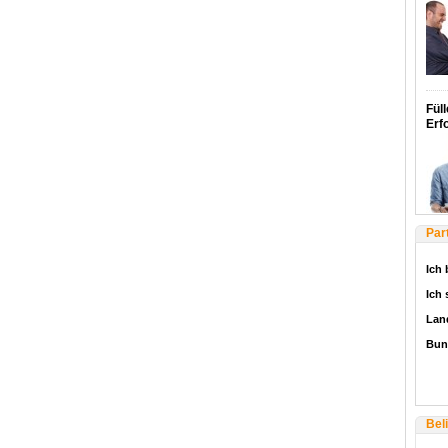
Füll
Erf
Par
Ich 
Ich
Lan
Bun
Bel