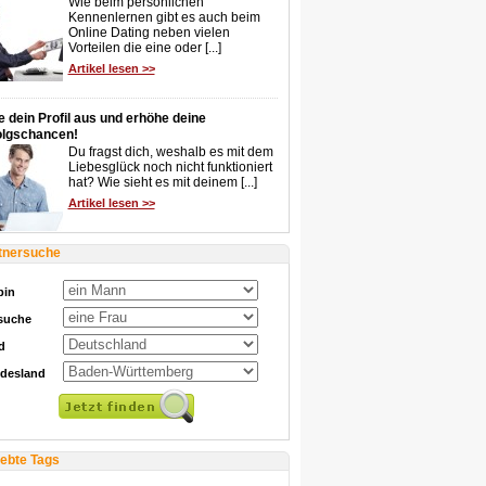
Wie beim persönlichen
Kennenlernen gibt es auch beim
Online Dating neben vielen
Vorteilen die eine oder [...]
Artikel lesen >>
e dein Profil aus und erhöhe deine
olgschancen!
Du fragst dich, weshalb es mit dem
Liebesglück noch nicht funktioniert
hat? Wie sieht es mit deinem [...]
Artikel lesen >>
tnersuche
bin
 suche
d
desland
iebte Tags