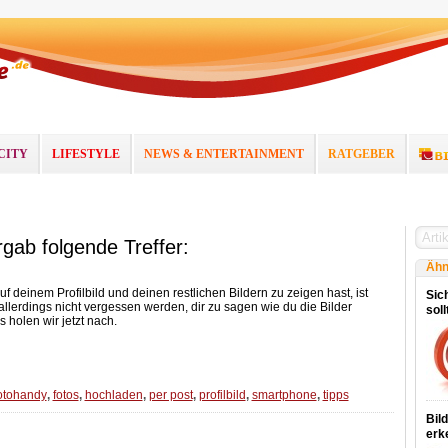
CITY
LIFESTYLE
NEWS & ENTERTAINMENT
RATGEBER
rgab folgende Treffer:
Ähn
f deinem Profilbild und deinen restlichen Bildern zu zeigen hast, ist
Sich
 allerdings nicht vergessen werden, dir zu sagen wie du die Bilder
sol
holen wir jetzt nach.
otohandy
,
fotos
,
hochladen
,
per post
,
profilbild
,
smartphone
,
tipps
Bil
erk