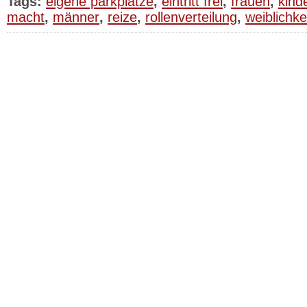
Tags:
eigene parkplätze
,
eintritt frei
,
frauen
,
kind
macht
,
männer
,
reize
,
rollenverteilung
,
weiblichke