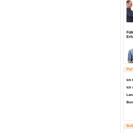
Füll
Erf
Par
Ich 
Ich
Lan
Bun
Bel