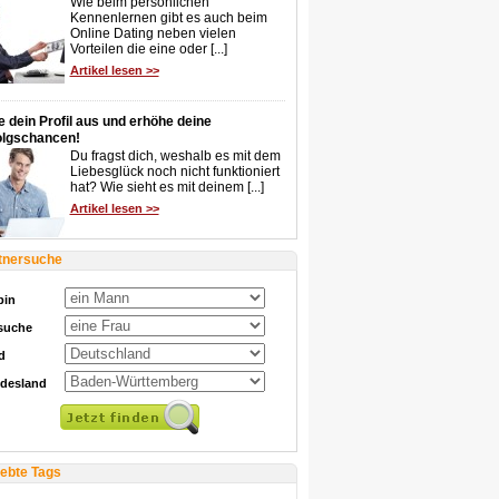
Wie beim persönlichen
Kennenlernen gibt es auch beim
Online Dating neben vielen
Vorteilen die eine oder [...]
Artikel lesen >>
e dein Profil aus und erhöhe deine
olgschancen!
Du fragst dich, weshalb es mit dem
Liebesglück noch nicht funktioniert
hat? Wie sieht es mit deinem [...]
Artikel lesen >>
tnersuche
bin
 suche
d
desland
iebte Tags