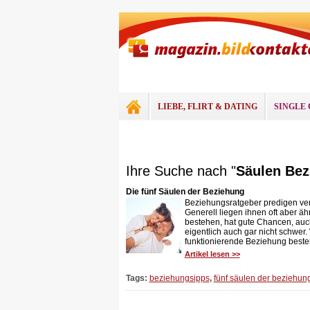
LIEBE, FLIRT & DATING
SINGLE 
Ihre Suche nach "
Säulen Bez
Die fünf Säulen der Beziehung
Beziehungsratgeber predigen vers
Generell liegen ihnen oft aber ä
bestehen, hat gute Chancen, auch 
eigentlich auch gar nicht schwer. 
funktionierende Beziehung besteh
Artikel lesen >>
Tags:
beziehungsipps
,
fünf säulen der beziehun