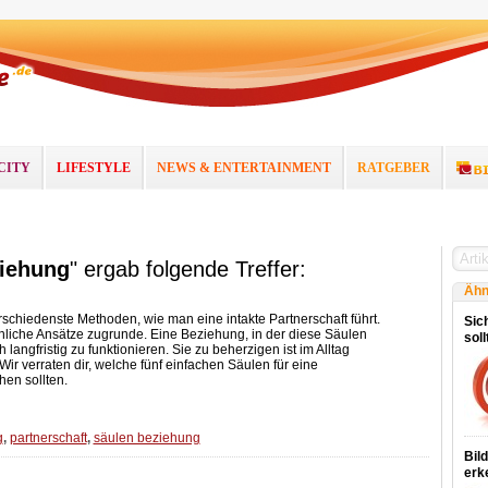
CITY
LIFESTYLE
NEWS & ENTERTAINMENT
RATGEBER
iehung
" ergab folgende Treffer:
Ähn
chiedenste Methoden, wie man eine intakte Partnerschaft führt.
Sich
hnliche Ansätze zugrunde. Eine Beziehung, in der diese Säulen
sol
langfristig zu funktionieren. Sie zu beherzigen ist im Alltag
Wir verraten dir, welche fünf einfachen Säulen für eine
en sollten.
g
,
partnerschaft
,
säulen beziehung
Bil
erk