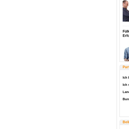
Füll
Erf
Par
Ich 
Ich
Lan
Bun
Bel