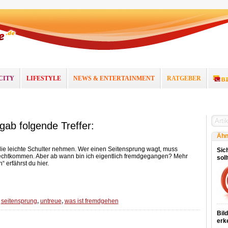
CITY
LIFESTYLE
NEWS & ENTERTAINMENT
RATGEBER
rgab folgende Treffer:
Ähn
ie leichte Schulter nehmen. Wer einen Seitensprung wagt, muss
Sich
chtkommen. Aber ab wann bin ich eigentlich fremdgegangen? Mehr
sol
erfährst du hier.
,
seitensprung
,
untreue
,
was ist fremdgehen
Bil
erk