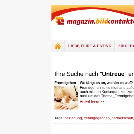
LIEBE, FLIRT & DATING
SINGLE 
Ihre Suche nach "
Untreue
" e
Fremdgehen – Wo fängt es an, wo hört es auf?
Fremdgehen sollte niemand auf d
auch mit den Konsequenzen zure
rund um das Thema „Fremdgehen“ 
Artikel lesen >>
Tags:
beziehung
,
fremdgegangen
,
partnerschaft