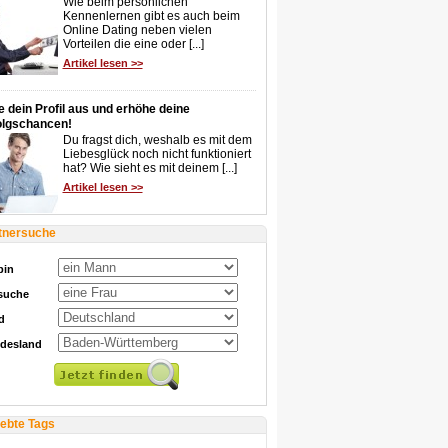
Wie beim persönlichen
Kennenlernen gibt es auch beim
Online Dating neben vielen
Vorteilen die eine oder [...]
Artikel lesen >>
e dein Profil aus und erhöhe deine
olgschancen!
Du fragst dich, weshalb es mit dem
Liebesglück noch nicht funktioniert
hat? Wie sieht es mit deinem [...]
Artikel lesen >>
tnersuche
bin
 suche
d
desland
iebte Tags