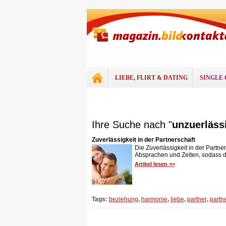
LIEBE, FLIRT & DATING
SINGLE 
Ihre Suche nach "
unzuerläss
Zuverlässigkeit in der Partnerschaft
Die Zuverlässigkeit in der Partne
Absprachen und Zeiten, sodass de
Artikel lesen >>
Tags:
beziehung
,
harmonie
,
liebe
,
partner
,
partn