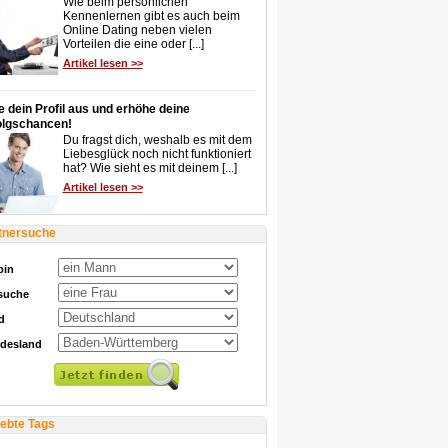
Wie beim persönlichen
Kennenlernen gibt es auch beim
Online Dating neben vielen
Vorteilen die eine oder [...]
Artikel lesen >>
e dein Profil aus und erhöhe deine
olgschancen!
Du fragst dich, weshalb es mit dem
Liebesglück noch nicht funktioniert
hat? Wie sieht es mit deinem [...]
Artikel lesen >>
tnersuche
bin
 suche
d
desland
iebte Tags