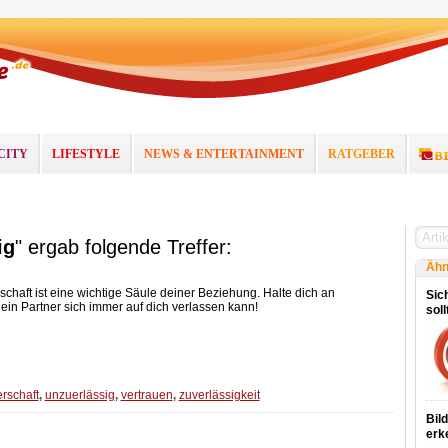
CITY
LIFESTYLE
NEWS & ENTERTAINMENT
RATGEBER
ig
" ergab folgende Treffer:
Ähn
rschaft ist eine wichtige Säule deiner Beziehung. Halte dich an
Sich
in Partner sich immer auf dich verlassen kann!
sol
erschaft
,
unzuerlässig
,
vertrauen
,
zuverlässigkeit
Bil
erk