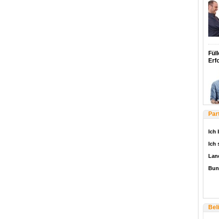
Füll
Erf
Par
Ich 
Ich
Lan
Bun
Bel