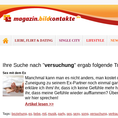
LIEBE, FLIRT & DATING
SINGLE CITY
LIFESTYLE
NEW
Ihre Suche nach "
versuchung
" ergab folgende Tr
Sex mit dem Ex
Manchmal kann man es nicht anders, man kostet 
Zuneigung zu seinem Ex-Partner noch einmal gan
erkläre ich ihm/ ihr, dass ich keine Gefühle mehr 
ihr, dass meine Gefühle wieder aufflammen? Übe
wir hier sprechen!
Artikel lesen >>
Tags:
beziehung
,
ex
,
liebe
,
mit
,
musik
,
party
,
sex
,
sexy
,
song
,
versuchung
,
vertra