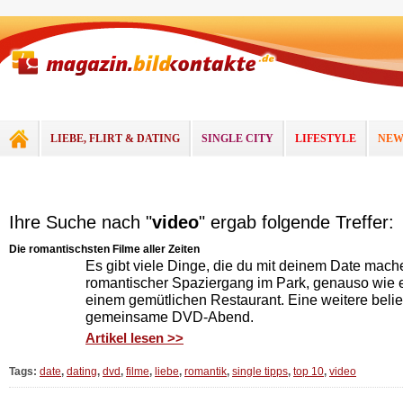
LIEBE, FLIRT & DATING
SINGLE CITY
LIFESTYLE
NEW
Ihre Suche nach "
video
" ergab folgende Treffer:
Die romantischsten Filme aller Zeiten
Es gibt viele Dinge, die du mit deinem Date mach
romantischer Spaziergang im Park, genauso wie e
einem gemütlichen Restaurant. Eine weitere belieb
gemeinsame DVD-Abend.
Artikel lesen >>
Tags:
date
,
dating
,
dvd
,
filme
,
liebe
,
romantik
,
single tipps
,
top 10
,
video