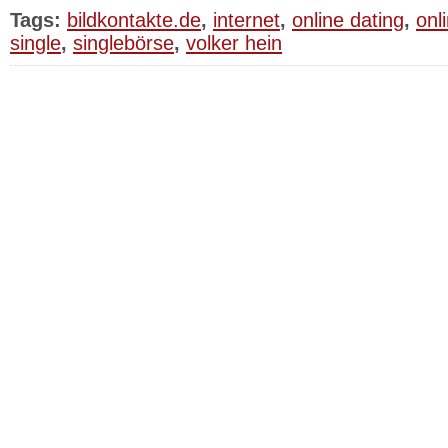
Tags:
bildkontakte.de
,
internet
,
online dating
,
onli
single
,
singlebörse
,
volker hein