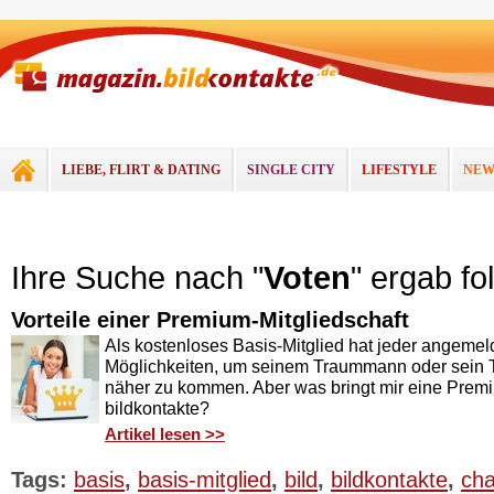
LIEBE, FLIRT & DATING
SINGLE CITY
LIFESTYLE
NEW
Ihre Suche nach "
Voten
" ergab fo
Vorteile einer Premium-Mitgliedschaft
Als kostenloses Basis-Mitglied hat jeder angemel
Möglichkeiten, um seinem Traummann oder sein T
näher zu kommen. Aber was bringt mir eine Premi
bildkontakte?
Artikel lesen >>
Tags:
basis
,
basis-mitglied
,
bild
,
bildkontakte
,
cha