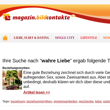
LIEBE, FLIRT & DATING
SINGLE CITY
LIFESTYLE
NEW
Ihre Suche nach "
wahre Liebe
" ergab folgende T
Beziehungsmythen
Eine gute Beziehung zeichnet sich durch viele G
aufregenden Sex, sowie Zweisamkeit aus. Aber s
unbedingt, deshalb klären wir dich über diese u
auf.
Artikel lesen >>
Tags:
beziehung
,
beziehungsmythen
,
gemeinsamkeiten
,
geschenke
,
liebe
,
partn