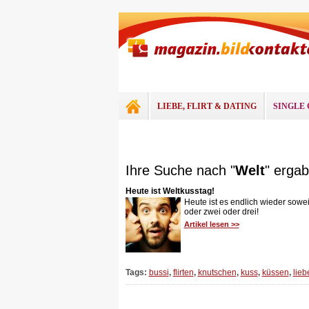
LIEBE, FLIRT & DATING
SINGLE 
Ihre Suche nach "
Welt
" ergab
Heute ist Weltkusstag!
Heute ist es endlich wieder sowe
oder zwei oder drei!
Artikel lesen >>
Tags:
bussi
,
flirten
,
knutschen
,
kuss
,
küssen
,
lieb