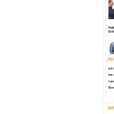
Füll
Erf
Par
Ich 
Ich
Lan
Bun
Bel