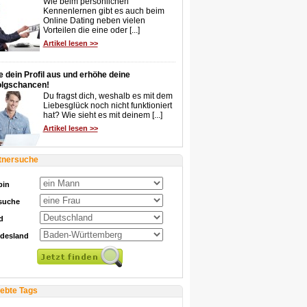
Wie beim persönlichen
Kennenlernen gibt es auch beim
Online Dating neben vielen
Vorteilen die eine oder [...]
Artikel lesen >>
e dein Profil aus und erhöhe deine
olgschancen!
Du fragst dich, weshalb es mit dem
Liebesglück noch nicht funktioniert
hat? Wie sieht es mit deinem [...]
Artikel lesen >>
tnersuche
bin
 suche
d
desland
iebte Tags