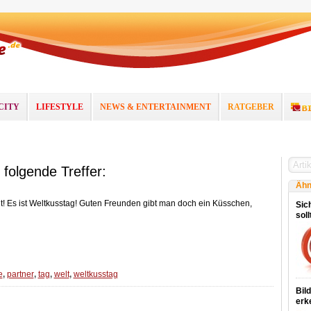
CITY
LIFESTYLE
NEWS & ENTERTAINMENT
RATGEBER
 folgende Treffer:
Ähn
it! Es ist Weltkusstag! Guten Freunden gibt man doch ein Küsschen,
Sich
sol
e
,
partner
,
tag
,
welt
,
weltkusstag
Bil
erk