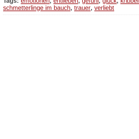
Tags:
emotionen
,
entlieben
,
gefühl
,
glück
,
kribbe
schmetterlinge im bauch
,
trauer
,
verliebt