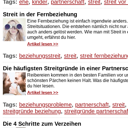
Tags:
ehe
,
kinder
,
partnerschaft
,
streit
,
streit vor
Streit in der Fernbeziehung
Eine Fernbeziehung ist einfach irgendwie anders. 
Streitsituationen. Die entstehen nämlich nicht n
auch anders gelöst werden. Wie man mit Streit in
umgeht, erfährst du hier.
Artikel lesen >>
Tags:
beziehungsstreit
,
streit
,
streit fernbeziehun
Die häufigsten Streitgründe in einer Partnersc
Reibereien kommen in den besten Familien vor 
schönsten Pärchen keinen Halt. Was die häufigste
du hier lesen.
Artikel lesen >>
Tags:
beziehungsprobleme
,
partnerschaft
,
streit
streitgründe beziehung
,
streitgründe partnerschaf
Die 4 Schritte zum Verzeihen