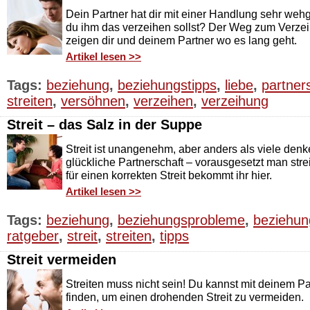
Dein Partner hat dir mit einer Handlung sehr weh
du ihm das verzeihen sollst? Der Weg zum Verzeih
zeigen dir und deinem Partner wo es lang geht.
Artikel lesen >>
Tags:
beziehung
,
beziehungstipps
,
liebe
,
partner
streiten
,
versöhnen
,
verzeihen
,
verzeihung
Streit – das Salz in der Suppe
Streit ist unangenehm, aber anders als viele denken
glückliche Partnerschaft – vorausgesetzt man streit
für einen korrekten Streit bekommt ihr hier.
Artikel lesen >>
Tags:
beziehung
,
beziehungsprobleme
,
beziehun
ratgeber
,
streit
,
streiten
,
tipps
Streit vermeiden
Streiten muss nicht sein! Du kannst mit deinem 
finden, um einen drohenden Streit zu vermeiden.