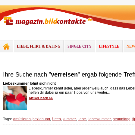
LIEBE, FLIRT & DATING
SINGLE CITY
LIFESTYLE
NEW
Ihre Suche nach "
verreisen
" ergab folgende Tref
Liebeskummer lohnt sich nicht
Liebeskummer kennt jeder, aber jeder weiß auch, dass das Leben
helfen dir dabei ja ein paar Tipps von uns weiter...
Artikel lesen >>
Tags:
amüsieren
,
beziehung
,
flirten
,
kummer
,
liebe
,
liebeskummer
,
neuanfang
,
t