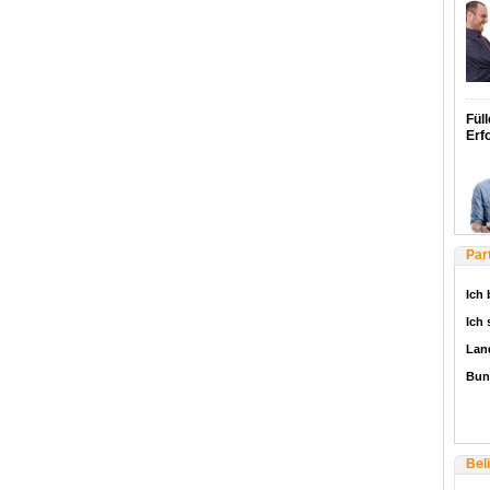
Füll
Erf
Par
Ich 
Ich
Lan
Bun
Bel