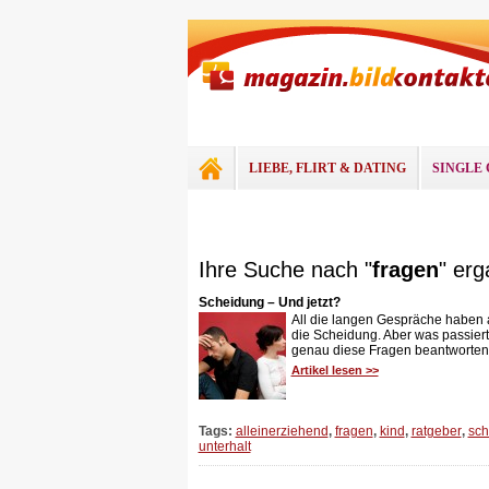
LIEBE, FLIRT & DATING
SINGLE 
Ihre Suche nach "
fragen
" erg
Scheidung – Und jetzt?
All die langen Gespräche haben 
die Scheidung. Aber was passier
genau diese Fragen beantworten w
Artikel lesen >>
Tags:
alleinerziehend
,
fragen
,
kind
,
ratgeber
,
sch
unterhalt