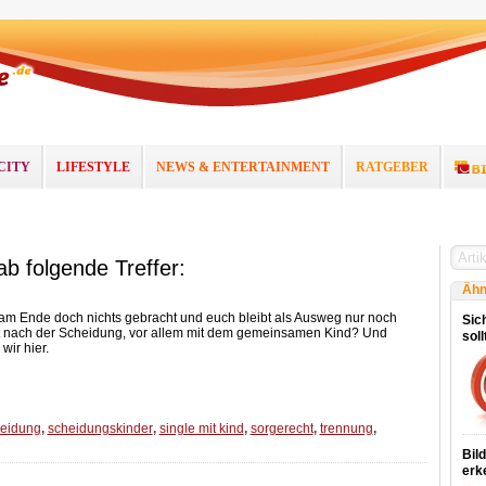
CITY
LIFESTYLE
NEWS & ENTERTAINMENT
RATGEBER
ab folgende Treffer:
Ähn
am Ende doch nichts gebracht und euch bleibt als Ausweg nur noch
Sich
t nach der Scheidung, vor allem mit dem gemeinsamen Kind? Und
sol
ir hier.
eidung
,
scheidungskinder
,
single mit kind
,
sorgerecht
,
trennung
,
Bil
erk