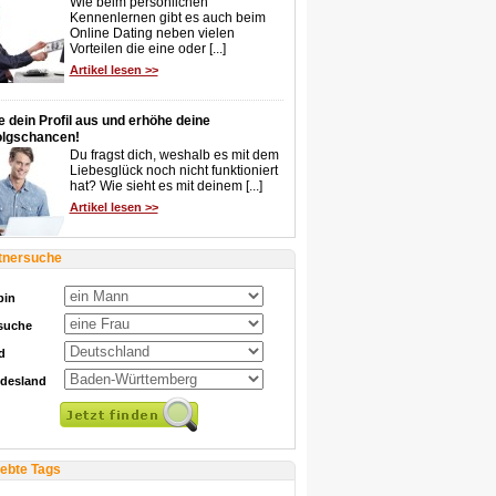
Wie beim persönlichen
Kennenlernen gibt es auch beim
Online Dating neben vielen
Vorteilen die eine oder [...]
Artikel lesen >>
e dein Profil aus und erhöhe deine
olgschancen!
Du fragst dich, weshalb es mit dem
Liebesglück noch nicht funktioniert
hat? Wie sieht es mit deinem [...]
Artikel lesen >>
tnersuche
bin
 suche
d
desland
iebte Tags