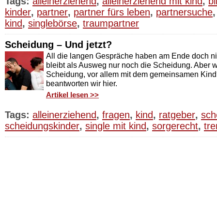
Tags:
alleinerziehend
,
alleinerziehend mit kind
,
bi
kinder
,
partner
,
partner fürs leben
,
partnersuche
kind
,
singlebörse
,
traumpartner
Scheidung – Und jetzt?
All die langen Gespräche haben am Ende doch ni
bleibt als Ausweg nur noch die Scheidung. Aber w
Scheidung, vor allem mit dem gemeinsamen Kin
beantworten wir hier.
Artikel lesen >>
Tags:
alleinerziehend
,
fragen
,
kind
,
ratgeber
,
sch
scheidungskinder
,
single mit kind
,
sorgerecht
,
tr